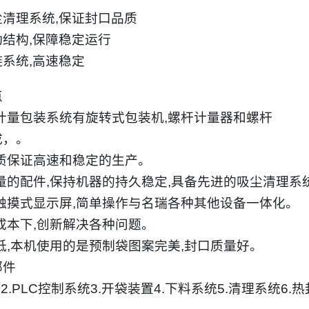
尘清理系统
,
保证封口品质
动结构
,
保障稳定运行
链系统
,
高速稳定
点
计量包装系统有旋转式包装机
,
螺杆计量器和螺杆
成，。
质保证高速和稳定的生产。
量的配件
,
保持机器的持久稳定
,
具备先进的吸尘清理系
触摸式显示屏
,
简单操作与名瑞各种其他设备一体化。
成本下
,
创新解决各种问题。
低
,
本机使用的是预制袋图案完美
,
封口质量好。
部件
统
2.PLC
控制系统
3.
开袋装置
4.
下料系统
5.
清理系统
6.
热