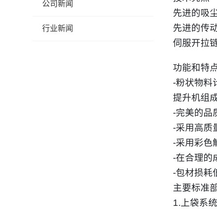
公司新闻
先进的吸
先进的传
行业新闻
伺服开拉
功能和特
-
粉状物料
提升机组
-
完美的品
-
采用高质
-
采用彩色
-
在合理的
-
包材损耗
主要标准
1.
上袋系